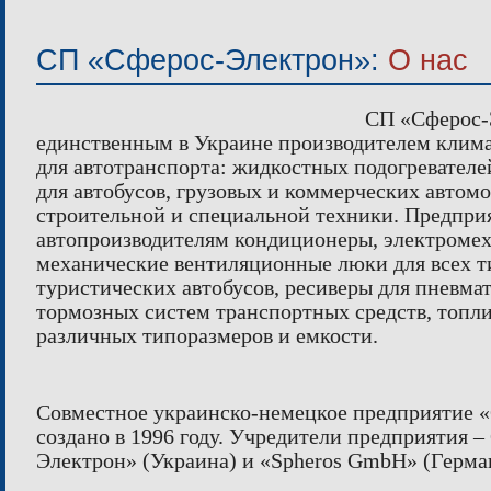
ЖИДКОСТНЫЕ ПОДОГРЕВАТЕЛИ
ЛА
КОНДИЦИОНЕРЫ
СП «Сферос-Электрон»:
О нас
ЛЮКИ ДЛЯ АВТОБУСОВ
МЕХАНИ
РЕСИВЕРЫ
ЛАКОКР
СП «Сферос-
ТОПЛИВНЫЕ БАКИ
единственным в Украине производителем клим
для автотранспорта: жидкостных подогревателе
для автобусов, грузовых и коммерческих автом
строительной и специальной техники. Предпри
автопроизводителям кондиционеры, электромех
механические вентиляционные люки для всех т
туристических автобусов, ресиверы для пневма
тормозных систем транспортных средств, топл
различных типоразмеров и емкости.
Совместное украинско-немецкое предприятие 
создано в 1996 году. Учредители предприятия 
Электрон» (Украина) и «Spheros GmbH» (Герма