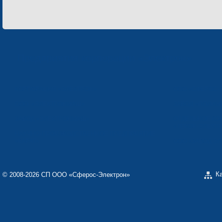
Предприятия корпорации «Электрон»
КОРПОРАЦИЯ «ЭЛЕКТРОН»
ООО «СФЕРОС-
ООО «ЭЛЕКТРОНМАШ»
ЗАВОД «ПОЛИМ
ЗАВОД «ЭЛЕКТРОНМАШ»
ОТДЕЛЬНОЕ КО
«ТЕКОН-ЭЛЕКТ
НАУЧНО-ПРОИЗВОДСТВЕННОЕ ПРЕДПРИЯТИЕ
«КАРАТ»
ООО «ЗАВОД Э
К
© 2008-2026 СП ООО «Сферос-Электрон»