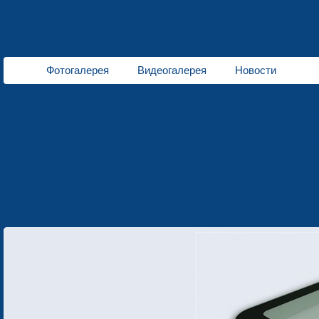
Фотогалерея
Видеогалерея
Новости
Жидкостные подогреватели
серия DBW
сери
Кондиционеры
для автобусов
Люки для автобу
Сервисное обслуживание
Техническая документация
Сервис