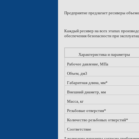
Предприятие предлагает ресиверы объем
Каждый ресивер на всех этапах производс
обеспечения безопасности при эксплуатац
Характеристика и параметры
Рабочее давление, МПа
Объем, дм3
Габаритная длина, мм*
Внешний диаметр, мм
Масса, кг
Резьбовые отверстия*
Количество резьбовых отверстий*
Соответствие
* возможны варианты согласно требовани