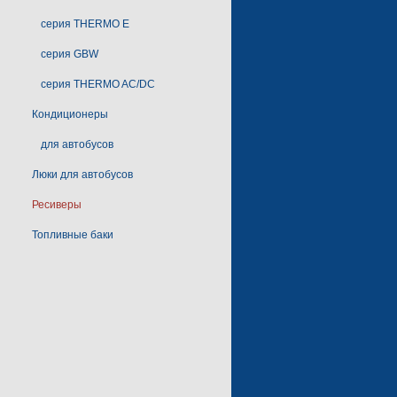
серия THERMO E
серия GBW
серия THERMO AC/DC
Кондиционеры
для автобусов
Люки для автобусов
Ресиверы
Топливные баки