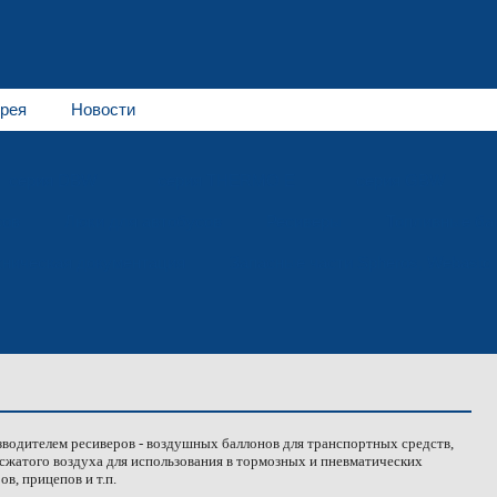
рея
Новости
серия DBW
серия THERMO E
серия GBW
сов
Люки для автобусов
Ресиверы
Топливные ба
хническая документация
Запасные части Spheros, Webasto
водителем ресиверов - воздушных баллонов для транспортных средств,
сжатого воздуха для использования в тормозных и пневматических
в, прицепов и т.п.