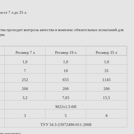
ом от
7 л
до
35 л
.
тва проходит контроль качества и комплекс обязательных испытаний для
ии.
Ресивер
7 л
Ресивер
19 л
Ресивер
35 л
1,0
1,0
1,0
7
19
35
252
655
1145
206
206
206
3,2
7,65
15,5
М22х1,5-6Н
3
5
8
ТУ.У 34.3-23972496-011:2008
ям заказчика