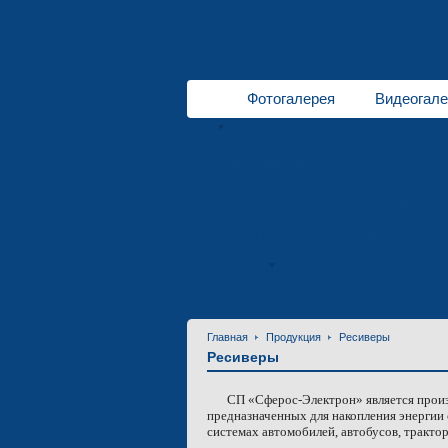
Фотогалерея
Видеогале
Жидкостные подогреватели
Кондиционеры
для автобу
Сервисное обслуживание
Те
Сервис
Главная
Продукция
Ресиверы
Ресиверы
СП «Сферос-Электрон» является произ
предназначенных для накопления энергии 
системах автомобилей, автобусов, тракторо