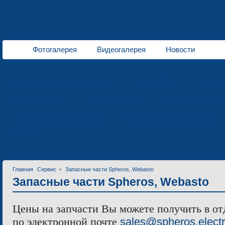
Фотогалерея
Видеогалерея
Новости
Жидкостные подогреватели
серия DBW
сери
Кондиционеры
для автобусов
Люки для автобу
Сервисное обслуживание
Техническая документация
Сервис
Главная
Сервис
Запасные части Spheros, Webasto
Запасные части Spheros, Webasto
Цены на запчасти Вы можете получить в от
по электронной почте
sales@spheros.elect