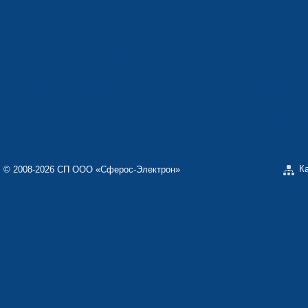
Предприятия корпорации «Электрон»
КОРПОРАЦИЯ «ЭЛЕКТРОН»
ООО «СФЕРОС-
ООО «ЭЛЕКТРОНМАШ»
ЗАВОД «ПОЛИМ
ЗАВОД «ЭЛЕКТРОНМАШ»
ОТДЕЛЬНОЕ КО
«ТЕКОН-ЭЛЕКТ
НАУЧНО-ПРОИЗВОДСТВЕННОЕ ПРЕДПРИЯТИЕ
«КАРАТ»
ООО «ЗАВОД Э
К
© 2008-2026 СП ООО «Сферос-Электрон»