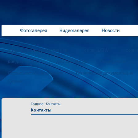
Фотогалерея
Видеогалерея
Новости
Жидкостные подогреватели
серия DBW
сери
Кондиционеры
для автобусов
Люки для автобу
Сервисное обслуживание
Техническая документация
Сервис
Главная
Контакты
Контакты