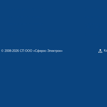
КОРПОРАЦИЯ «ЭЛЕКТРОН»
ООО «СФЕРОС-
ООО «ЭЛЕКТРОНМАШ»
ЗАВОД «ПОЛИМ
ЗАВОД «ЭЛЕКТРОНМАШ»
ОТДЕЛЬНОЕ КО
«ТЕКОН-ЭЛЕКТ
НАУЧНО-ПРОИЗВОДСТВЕННОЕ ПРЕДПРИЯТИЕ
«КАРАТ»
ООО «ЗАВОД Э
К
© 2008-2026 СП ООО «Сферос-Электрон»