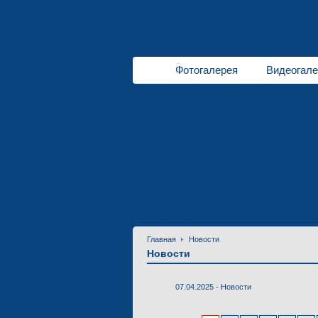
Фотогалерея
Видеогале
Жидкостные подогреватели
Кондиционеры
для автобу
Сервисное обслуживание
Те
Сервис
Главная
Новости
Новости
07.04.2025 -
Новости