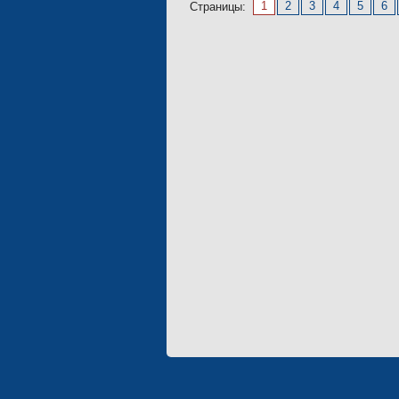
1
2
3
4
5
6
Страницы: