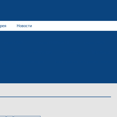
рея
Новости
серия DBW
серия THERMO E
серия GBW
сов
Люки для автобусов
Ресиверы
Топливные ба
хническая документация
Запасные части Spheros, Webasto