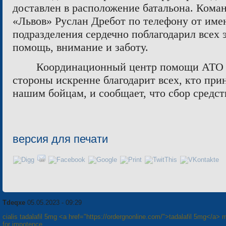
доставлен в расположение батальона. Кома
«Львов» Руслан Дребот по телефону от име
подразделения сердечно поблагодарил всех 
помощь, внимание и заботу.
Координационный центр помощи АТО 
стороны искренне благодарит всех, кто при
нашим бойцам, и сообщает, что сбор средст
версия для печати
Tdeqxe
05.05.2023 - 09:29
cialis tadalafil 5mg <a href="https://ordergnonline.com/">tadalafil 5mg</a> 
for impotence