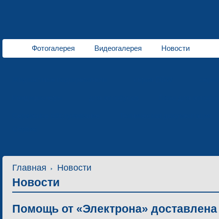
Фотогалерея
Видеогалерея
Новости
Жидкостные подогреватели
серия DBW
сери
Кондиционеры
для автобусов
Люки для автобу
Сервисное обслуживание
Техническая документация
Сервис
Главная
Новости
Новости
Помощь от «Электрона» доставлена