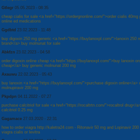
Gtlegr
05.05.2023 - 08:35
cheap cialis for sale <a href="https://ordergnonline.com/">order cialis 40mg 
online ed medications
Ggdbtd
23.02.2023 - 11:48
buy digoxin 250 mg generic <a href="https://buylanoxpl.com/">lanoxin 250 
brand</a> buy molnunat for sale
Abkfzn
23.02.2023 - 04:58
order digoxin online cheap <a href="https://buylanoxpl.com/">buy lanoxin on
cheap</a> buy generic molnunat 200 mg
Axauwu
22.02.2023 - 05:43
buy lanoxin <a href="https://buylanoxpl.com/">purchase digoxin online</a> 
molnupiravir 200 mg
Pkpdpn
04.11.2022 - 07:27
purchase calcitriol for sale <a href="https://rocaltrtn.com/">rocaltrol drug</a
calcitriol 0.25 mg
Gagamace
27.03.2020 - 22:31
how to order viagra http://kaletra24.com - Ritonavir 50 mg and Lopinavir 20
viagra cialis or levitra