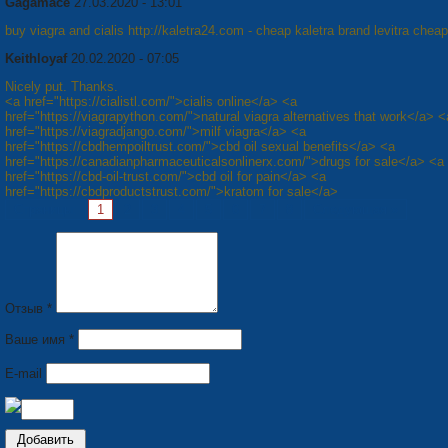
Gagamace
27.03.2020 - 13:01
buy viagra and cialis http://kaletra24.com - cheap kaletra brand levitra cheap
Keithloyaf
20.02.2020 - 07:05
Nicely put. Thanks.
<a href="https://cialistl.com/">cialis online</a> <a
href="https://viagrapython.com/">natural viagra alternatives that work</a> <
href="https://viagradjango.com/">milf viagra</a> <a
href="https://cbdhempoiltrust.com/">cbd oil sexual benefits</a> <a
href="https://canadianpharmaceuticalsonlinerx.com/">drugs for sale</a> <a
href="https://cbd-oil-trust.com/">cbd oil for pain</a> <a
href="https://cbdproductstrust.com/">kratom for sale</a>
Страницы:
1
2
3
4
5
6
7
8
Следующая »
Отзыв *
Ваше имя *
E-mail