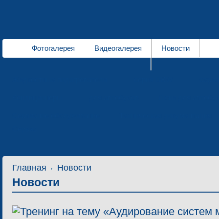
Фотогалерея
Видеогалерея
Новости
Жидкостные подогреватели
серия DBW
сери
Кондиционеры
для автобусов
Люки для автобу
Сервисное обслуживание
Техническая документация
Сервис
Главная
Новости
Новости