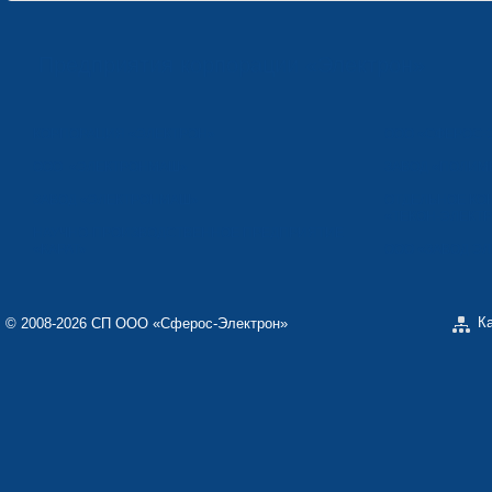
Предприятия корпорации «Электрон»
КОРПОРАЦИЯ «ЭЛЕКТРОН»
ООО «СФЕРОС-
ООО «ЭЛЕКТРОНМАШ»
ЗАВОД «ПОЛИМ
ЗАВОД «ЭЛЕКТРОНМАШ»
ОТДЕЛЬНОЕ КО
«ТЕКОН-ЭЛЕКТ
НАУЧНО-ПРОИЗВОДСТВЕННОЕ ПРЕДПРИЯТИЕ
«КАРАТ»
ООО «ЗАВОД Э
К
© 2008-2026 СП ООО «Сферос-Электрон»