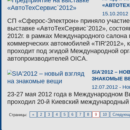
«АВТОТЕХ
15.10.2012
СП «Сферос-Электрон» приняло участие
выставке «АвтоТехСервис`2012», состоя
2012г. в рамках Международного салона 
коммерческих автомобилей «TIR'2012», 
проходит под эгидой Международной ор
автопроизводителей OICA.
SIA'2012 – Н
ЗНАКОМЫЕ В
12.07.2012 -
Но
23-27 мая 2012 года в Международном 
проходил 20-й Киевский международный 
«
2
3
4
5
6
7
8
9
10
Следующ
Страницы: