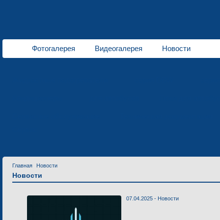
Фотогалерея
Видеогалерея
Новости
Жидкостные подогреватели
серия DBW
сери
Кондиционеры
для автобусов
Люки для автобу
Сервисное обслуживание
Техническая документация
Сервис
Главная
Новости
Новости
07.04.2025 -
Новости