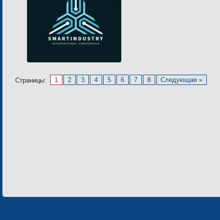
1
2
3
4
5
6
7
8
Следующая »
Страницы: