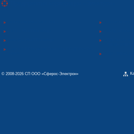
Предприятия корпорации «Электрон»
КОРПОРАЦИЯ «ЭЛЕКТРОН»
ООО «СФЕРОС-
ООО «ЭЛЕКТРОНМАШ»
ЗАВОД «ПОЛИМ
ЗАВОД «ЭЛЕКТРОНМАШ»
ОТДЕЛЬНОЕ КО
«ТЕКОН-ЭЛЕКТ
НАУЧНО-ПРОИЗВОДСТВЕННОЕ ПРЕДПРИЯТИЕ
«КАРАТ»
ООО «ЗАВОД Э
К
© 2008-2026 СП ООО «Сферос-Электрон»