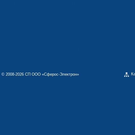
Предприятия корпорации «Электрон»
КОРПОРАЦИЯ «ЭЛЕКТРОН»
ООО «СФЕРОС-
ООО «ЭЛЕКТРОНМАШ»
ЗАВОД «ПОЛИМ
ЗАВОД «ЭЛЕКТРОНМАШ»
ОТДЕЛЬНОЕ КО
«ТЕКОН-ЭЛЕКТ
НАУЧНО-ПРОИЗВОДСТВЕННОЕ ПРЕДПРИЯТИЕ
«КАРАТ»
ООО «ЗАВОД Э
К
© 2008-2026 СП ООО «Сферос-Электрон»