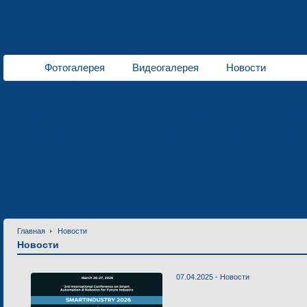
Фотогалерея
Видеогалерея
Новости
Жидкостные подогреватели
серия DBW
сери
Кондиционеры
для автобусов
Люки для автобу
Сервисное обслуживание
Техническая документация
Сервис
Главная
Новости
Новости
07.04.2025 -
Новости