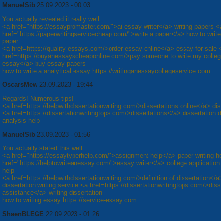
ManuelSib
25.09.2023 - 00:03
You actually revealed it really well.
<a href="https://essaypromaster.com/">ai essay writer</a> writing papers <
href="https://paperwritingservicecheap.com/">write a paper</a> how to writ
paper
<a href=https://quality-essays.com/>order essay online</a> essay for sale 
href=https://buyanessayscheaponline.com/>pay someone to write my colleg
essay</a> buy essay papers
how to write a analytical essay https://writinganessaycollegeservice.com
OscarsMew
23.09.2023 - 19:44
Regards! Numerous tips!
<a href=https://helpwithdissertationwriting.com/>dissertations online</a> dis
<a href=https://dissertationwritingtops.com/>dissertations</a> dissertation 
analysis help
ManuelSib
23.09.2023 - 01:56
You actually stated this well.
<a href="https://essaytyperhelp.com/">assignment help</a> paper writing h
href="https://helptowriteanessay.com/">essay writer</a> college applicatio
help
<a href=https://helpwithdissertationwriting.com/>definition of dissertation</a
dissertation writing service <a href=https://dissertationwritingtops.com/>diss
assistance</a> writing dissertation
how to writing essay https://service-essay.com
ShaenBLEGE
22.09.2023 - 01:26