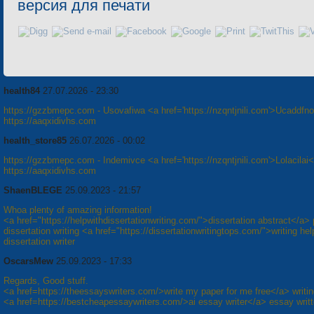
версия для печати
health84
27.07.2026 - 23:30
https://gzzbmepc.com - Usovafiwa <a href='https://nzqntjnili.com'>Ucaddfn
https://aaqxidivhs.com
health_store85
26.07.2026 - 00:02
https://gzzbmepc.com - Indemivce <a href='https://nzqntjnili.com'>Lolacilai
https://aaqxidivhs.com
ShaenBLEGE
25.09.2023 - 21:57
Whoa plenty of amazing information!
<a href="https://helpwithdissertationwriting.com/">dissertation abstract</a>
dissertation writing <a href="https://dissertationwritingtops.com/">writing he
dissertation writer
OscarsMew
25.09.2023 - 17:33
Regards, Good stuff.
<a href=https://theessayswriters.com/>write my paper for me free</a> writi
<a href=https://bestcheapessaywriters.com/>ai essay writer</a> essay writt