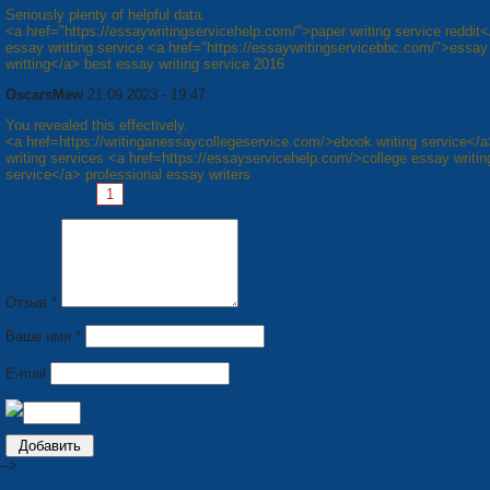
Seriously plenty of helpful data.
<a href="https://essaywritingservicehelp.com/">paper writing service reddit
essay writting service <a href="https://essaywritingservicebbc.com/">essay
writting</a> best essay writing service 2016
OscarsMew
21.09.2023 - 19:47
You revealed this effectively.
<a href=https://writinganessaycollegeservice.com/>ebook writing service</
writing services <a href=https://essayservicehelp.com/>college essay writin
service</a> professional essay writers
Страницы:
1
2
3
4
5
6
7
8
Следующая »
Отзыв *
Ваше имя *
E-mail
-->