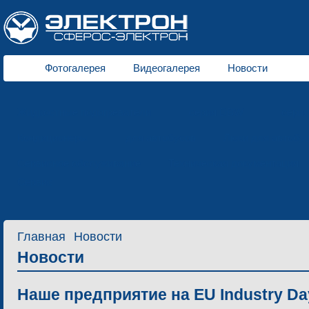
Фотогалерея
Видеогалерея
Новости
Жидкостные подогреватели
серия DBW
сери
Кондиционеры
для автобусов
Люки для автобу
Сервисное обслуживание
Техническая документация
Сервис
Главная
Новости
Новости
Наше предприятие на EU Industry Da