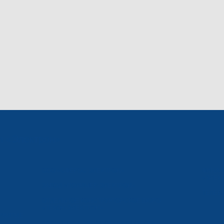
и «Электрон»
ООО «СФЕРОС-ЭЛЕКТРОН»
ФИНАН
«ЭЛЕК
ЗАВОД «ПОЛИМЕР-ЭЛЕКТРОН»
ТЕЛЕВ
ОТДЕЛЬНОЕ КОНСТРУКТОРСКОЕ БЮРО
«ТЕКОН-ЭЛЕКТРОН»
РИЯТИЕ
ООО «ЗАВОД ЭЛЕКТРОНБЫТПРИБОР»