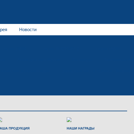
рея
Новости
серия DBW
серия THERMO E
серия GBW
сов
Люки для автобусов
Ресиверы
Топливные ба
хническая документация
Запасные части Spheros, Webasto
АША ПРОДУКЦИЯ
НАШИ НАГРАДЫ