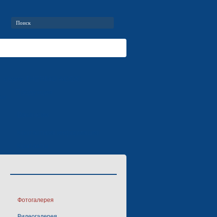
серия THERMO AC/DC
Продукция
ки
Вакансии
Контактная информация
Контакты
Фотогалерея
Видеогалерея