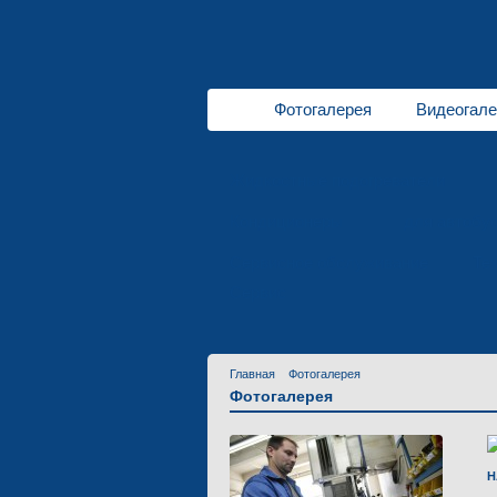
Фотогалерея
Видеогале
Жидкостные подогреватели
Кондиционеры
для автобу
Сервисное обслуживание
Те
Сервис
Главная
Фотогалерея
Фотогалерея
Н