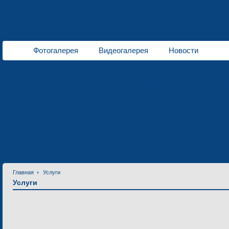
Фотогалерея
Видеогалерея
Новости
Жидкостные подогреватели
серия DBW
сери
Кондиционеры
для автобусов
Люки для автобу
Сервисное обслуживание
Техническая документация
Сервис
Главная
Услуги
Услуги